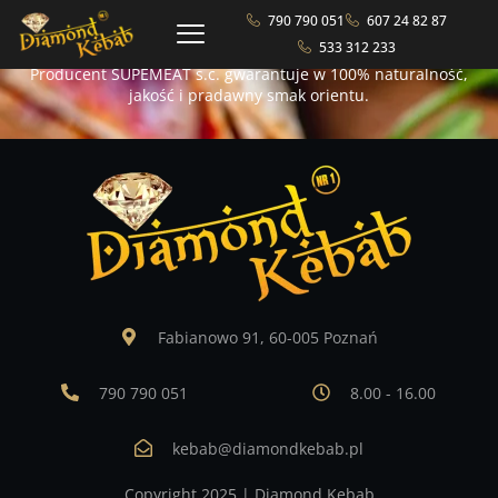
by dodatkowo zatruwać nimi
790 790 051
607 24 82 87
konsumowaną przez nas żywność.”
533 312 233
Producent SUPEMEAT s.c. gwarantuje w 100% naturalność,
jakość i pradawny smak orientu.
Fabianowo 91, 60-005 Poznań
790 790 051
8.00 - 16.00
kebab@diamondkebab.pl
Copyright 2025 | Diamond Kebab